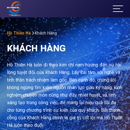
T
ổ
Ch
Hồ Thiên Hà
Khách Hàng
KHÁCH HÀNG
ức
Sự
Hồ Thiên Hà luôn đi theo kim chỉ nam hướng đến sự hài
lòng tuyệt đối của Khách Hàng. Lấy cái tâm với nghề và
Kiệ
tinh thần trách nhiệm làm gốc. Bên cạnh đó, chúng tôi
không ngừng tìm kiếm nguồn nhân lực giàu kỹ năng, kinh
n
nghiệm chuyên môn cũng như đầy nhiệt huyết, và tính
Đà
sáng tạo trong công việc, để mang lại hiệu quả tối đa
cho từng chương trình sự kiện của quý khách. Bởi thành
Lạt
công của Khách Hàng chính là giá trị cốt lõi mà Hồ Thiên
Hà luôn theo đuổi.