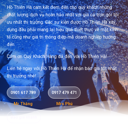
-
Hồ Thiên Hà cam kết đem đến cho quý khách những
Hồ
chất lượng dịch vụ hoàn hảo nhất với giá cả trọn gói tối
ưu nhất thị trường. Các sự kiện được Hồ Thiên Hà xây
Thi
dựng đều phải mang lại hiệu quả thiết thực về mặt kinh
tế cũng như giá trị thông điệp mà doanh nghiệp hướng
ên
đến.
Hà
Cảm ơn Quý Khách Hàng đã đến với Hồ Thiên Hà!
Eve
Liên hệ ngay với Hồ Thiên Hà để nhận báo giá tốt nhất
thị trường nhé!
nt
0901 617 789
0917 479 471
Mr Thăng
Mrs Phú
Báo giá nhanh