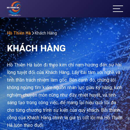
T
ổ
Ch
Hồ Thiên Hà
Khách Hàng
KHÁCH HÀNG
ức
Sự
Hồ Thiên Hà luôn đi theo kim chỉ nam hướng đến sự hài
lòng tuyệt đối của Khách Hàng. Lấy cái tâm với nghề và
Kiệ
tinh thần trách nhiệm làm gốc. Bên cạnh đó, chúng tôi
không ngừng tìm kiếm nguồn nhân lực giàu kỹ năng, kinh
n
nghiệm chuyên môn cũng như đầy nhiệt huyết, và tính
Đà
sáng tạo trong công việc, để mang lại hiệu quả tối đa
cho từng chương trình sự kiện của quý khách. Bởi thành
Lạt
công của Khách Hàng chính là giá trị cốt lõi mà Hồ Thiên
Hà luôn theo đuổi.