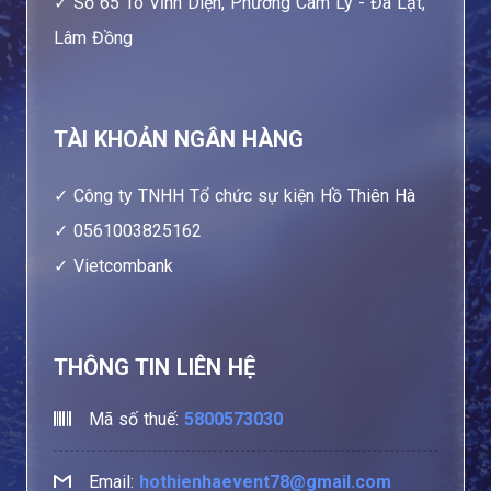
Số 65 Tô Vĩnh Diện, Phường Cam Ly - Đà Lạt,
Lâm Đồng
TÀI KHOẢN NGÂN HÀNG
Công ty TNHH Tổ chức sự kiện Hồ Thiên Hà
0561003825162
Vietcombank
THÔNG TIN LIÊN HỆ
Mã số thuế:
5800573030
Email:
hothienhaevent78@gmail.com