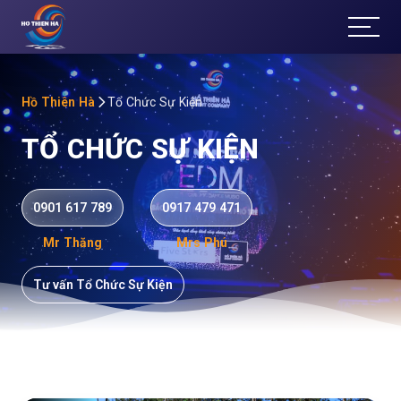
T
ổ
Ch
Hồ Thiên Hà
Tổ Chức Sự Kiện
TỔ CHỨC SỰ KIỆN
ức
Sự
0901 617 789
0917 479 471
Kiệ
Mr Thăng
Mrs Phú
n
Tư vấn Tổ Chức Sự Kiện
Đà
Lạt