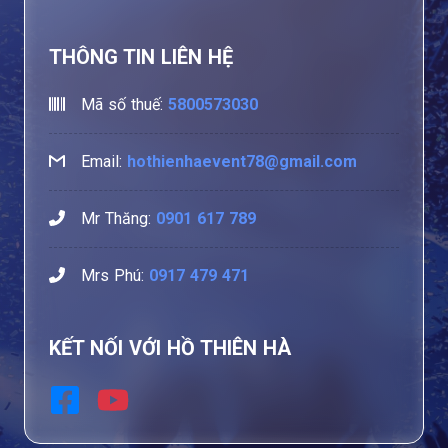
THÔNG TIN LIÊN HỆ
Mã số thuế:
5800573030
Email:
hothienhaevent78@gmail.com
Mr Thăng:
0901 617 789
Mrs Phú:
0917 479 471
KẾT NỐI VỚI HỒ THIÊN HÀ