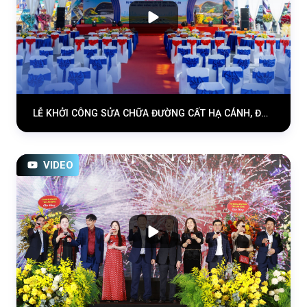
LỄ KHỞI CÔNG SỬA CHỮA ĐƯỜNG CẤT HẠ CÁNH, ĐƯỜNG LĂN CẢNG HÀNG KHÔNG QUỐC TẾ LIÊN KHƯƠNG 04.03.2026
VIDEO