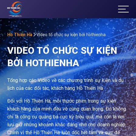
T
ổ
Ch
Hồ Thiên Hà
Video tổ chức sự kiện bởi hothienha
VIDEO TỔ CHỨC SỰ KIỆN
ức
BỞI HOTHIENHA
Sự
Kiệ
Tổng hợp các Video về các chương trình sự kiện và du
lịch của các đối tác, khách hàng Hồ Thiên Hà
n
Đối với Hồ Thiên Hà, mỗi thước phim trong sự kiện
Đà
khách hàng của mình đều vô cùng quan trọng. Đó không
chỉ là công cụ quảng bá cực kỳ hiệu quả; mà còn là nơi
Lạt
lưu giữ những khoảnh khắc đáng nhớ cho doanh nghiệp.
Chính vì thế Hồ Thiên Hà luôn dốc hết tâm và sức để