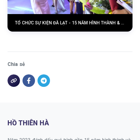
TỔ CHỨC SỰ KIỆN ĐÀ LẠT - 15 NĂM HÌNH THÀNH & PHÁT TRIỂN - HỒ THIÊN HÀ EVENT DALAT
Chia sẻ
HỒ THIÊN HÀ