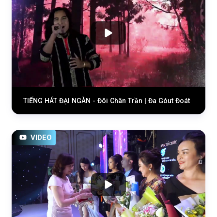
TIẾNG HÁT ĐẠI NGÀN - Đôi Chân Trần | Đa Góut Đoát
VIDEO