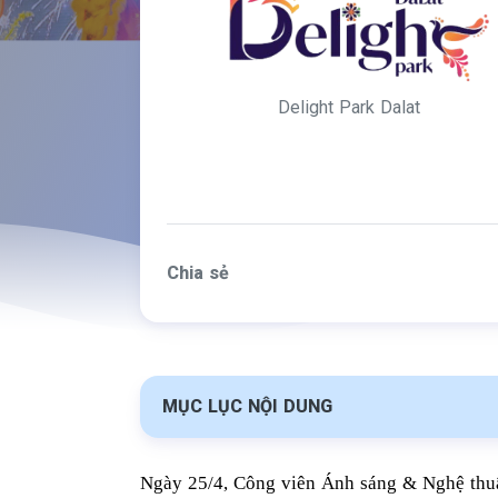
-
Hồ
Delight Park Dalat
Thi
ên
Hà
Chia sẻ
Eve
nt
MỤC LỤC NỘI DUNG
Ngày 25/4, Công viên Ánh sáng & Nghệ thuật