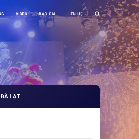
NG
VIDEO
BÁO GIÁ
LIÊN HỆ
 ĐÀ LẠT