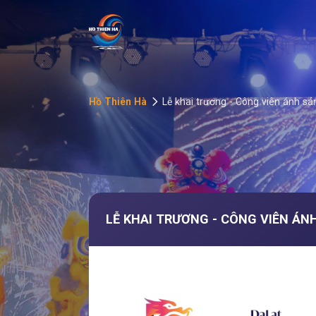
T
ổ
Ch
Hồ Thiên Hà
Lễ khai trương - Công viên ánh sán
ức
Sự
Kiệ
LỄ KHAI TRƯƠNG - CÔNG VIÊN ÁN
n
Đà
Lạt