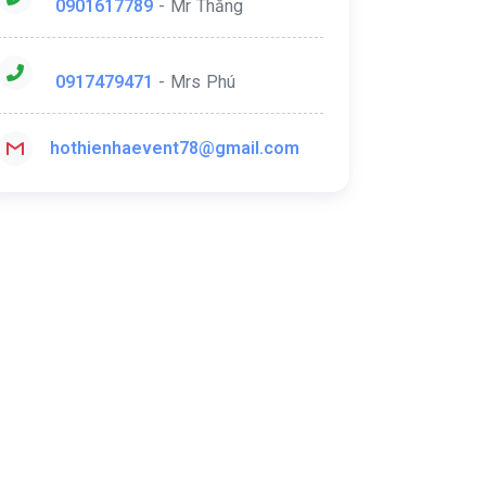
0901617789
- Mr Thăng
0917479471
- Mrs Phú
hothienhaevent78@gmail.com