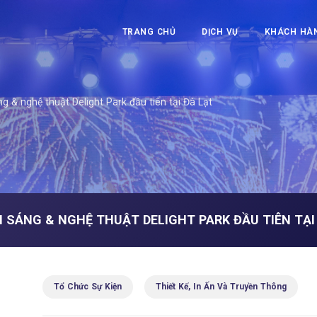
TRANG CHỦ
DỊCH VỤ
KHÁCH HÀ
g & nghệ thuật Delight Park đầu tiên tại Đà Lạt
H SÁNG & NGHỆ THUẬT DELIGHT PARK ĐẦU TIÊN TẠI
Tổ Chức Sự Kiện
Thiết Kế, In Ấn Và Truyền Thông