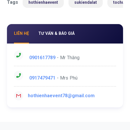
Tags
hothienhaevent
sukiendalat
tochucs
LIÊN HỆ
TƯ VẤN & BÁO GIÁ
0901617789
- Mr Thăng
0917479471
- Mrs Phú
hothienhaevent78@gmail.com