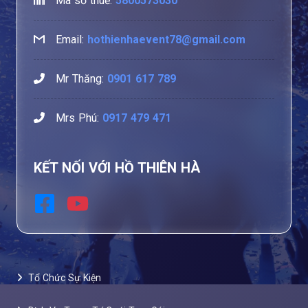
Mã số thuế:
5800573030
Email:
hothienhaevent78@gmail.com
Mr Thăng:
0901 617 789
Mrs Phú:
0917 479 471
KẾT NỐI VỚI HỒ THIÊN HÀ
Tổ Chức Sự Kiện