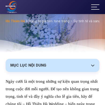
T
ổ
Hồ Thiên Hà
Trang trí gia tiên tone trắng – Sự tinh tế và sang t
Ch
ức
Sự
Kiệ
MỤC LỤC NỘI DUNG
n
Ngày cưới là một trong những sự kiện quan trọng nhất
Đà
trong cuộc đời mỗi người. Để tạo nên không gian trang
Lạt
trọng, tinh tế và đầy ý nghĩa cho lễ gia tiên, hãy để
chúng tôi – Hồ Thiên Hà Wedding – biến ngày trọng