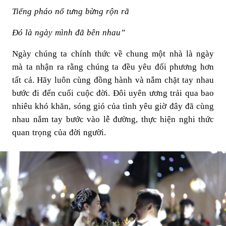
-
Tiếng pháo nổ tưng bừng rộn rã
Hồ
Đó là ngày mình đã bên nhau”
Thi
Ngày chúng ta chính thức về chung một nhà là ngày
mà ta nhận ra rằng chúng ta đều yêu đối phương hơn
ên
tất cả. Hãy luôn cùng đồng hành và nắm chặt tay nhau
bước đi đến cuối cuộc đời. Đôi uyên ương trải qua bao
Hà
nhiêu khó khăn, sóng gió của tình yêu giờ đây đã cùng
nhau nắm tay bước vào lễ đường, thực hiện nghi thức
Eve
quan trọng của đời người.
nt