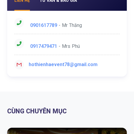
LIÊN HỆ
TƯ VẤN & BÁO GIÁ
0901617789
- Mr Thăng
0917479471
- Mrs Phú
hothienhaevent78@gmail.com
CÙNG CHUYÊN MỤC