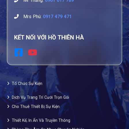
Mr Thăng:
0901 617 789
Mrs Phú:
0917 479 471
KẾT NỐI VỚI HỒ THIÊN HÀ
Tổ Chức Sự Kiện
Dịch Vụ Trang Trí Cưới Trọn Gói
Cho Thuê Thiết Bị Sự Kiện
Thiết Kế, In Ấn Và Truyền Thông