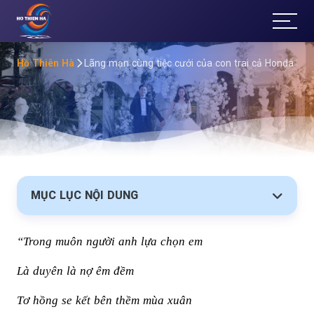
T
ổ
Hồ Thiên Hà
Lãng mạn cùng tiệc cưới của con trai cả Honda Ngọ
Ch
ức
Sự
Kiệ
MỤC LỤC NỘI DUNG
n
“Trong muôn người anh lựa chọn em
Đà
Là duyên là nợ êm đềm
Lạt
Tơ hồng se kết bên thềm mùa xuân