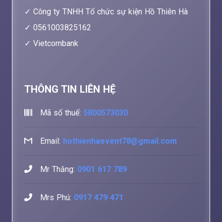
Công ty TNHH Tổ chức sự kiện Hồ Thiên Hà
0561003825162
Vietcombank
THÔNG TIN LIÊN HỆ
Mã số thuế:
5800573030
Email:
hothienhaevent78@gmail.com
Mr Thăng:
0901 617 789
Mrs Phú:
0917 479 471