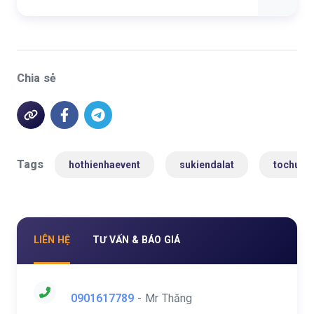
Chia sẻ
Tags
hothienhaevent
sukiendalat
tochucs
LIÊN HỆ
TƯ VẤN & BÁO GIÁ
0901617789
- Mr Thăng