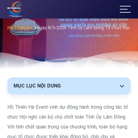
T
ổ
Hồ Thiên Hà
Ngày 8/5/2026 Tỉnh Ủy Lâm Đồng Tổ Chức Hội Ngh
Ch
ức
Sự
Kiệ
MỤC LỤC NỘI DUNG
n
Hồ Thiên Hà Event vinh dự đồng hành trong công tác tổ
Đà
chức Hội nghị cán bộ chủ chốt toàn Tỉnh Ủy Lâm Đồng
Lạt
Với tính chất quan trọng của chương trình, toàn bộ hạng
mục tổ chức được triển khai đồng bộ, chỉn chu và