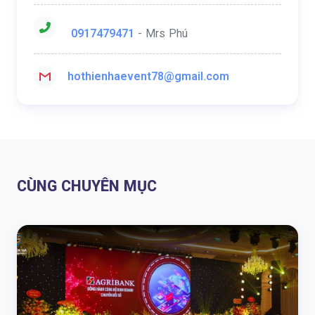
0917479471
- Mrs Phú
hothienhaevent78@gmail.com
CÙNG CHUYÊN MỤC