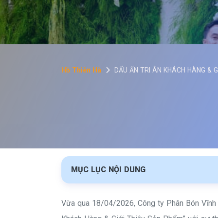
T
ổ
Ch
Hồ Thiên Hà
DẤU ẤN TRI ÂN KHÁCH HÀNG & G
ức
Sự
Kiệ
n
MỤC LỤC NỘI DUNG
Đà
Lạt
Vừa qua 18/04/2026, Công ty Phân Bón Vĩnh T