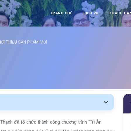
TRANG CHỦ
DỊCH VỤ
KHÁCH HÀ
IỚI THIỆU SẢN PHẨM MỚI
hạnh đã tổ chức thành công chương trình “Tri Ân