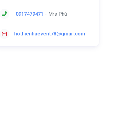
0917479471
- Mrs Phú
hothienhaevent78@gmail.com