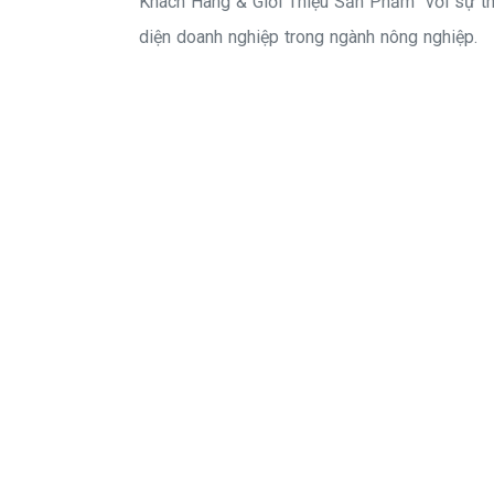
Khách Hàng & Giới Thiệu Sản Phẩm” với sự t
-
diện doanh nghiệp trong ngành nông nghiệp.
Hồ
Thi
ên
Hà
Eve
nt